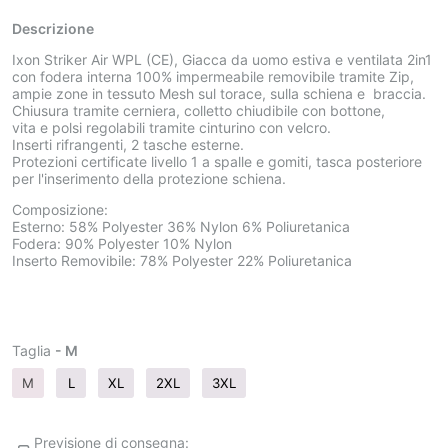
Descrizione
Ixon Striker Air WPL (CE), Giacca da uomo estiva e ventilata 2in1
con fodera interna 100% impermeabile removibile tramite Zip,
ampie zone in tessuto Mesh sul torace, sulla schiena e braccia.
Chiusura tramite cerniera, colletto chiudibile con bottone,
vita e polsi regolabili tramite cinturino con velcro.
Inserti rifrangenti, 2 tasche esterne.
Protezioni certificate livello 1 a spalle e gomiti, tasca posteriore
per l'inserimento della protezione schiena.
Composizione:
Esterno: 58% Polyester 36% Nylon 6% Poliuretanica
Fodera: 90% Polyester 10% Nylon
Inserto Removibile: 78% Polyester 22% Poliuretanica
Taglia
- M
M
L
XL
2XL
3XL
Previsione di consegna: