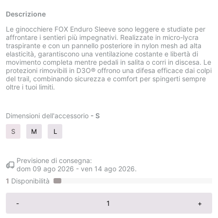
Descrizione
Le ginocchiere FOX Enduro Sleeve sono leggere e studiate per
affrontare i sentieri più impegnativi. Realizzate in micro-lycra
traspirante e con un pannello posteriore in nylon mesh ad alta
elasticità, garantiscono una ventilazione costante e libertà di
movimento completa mentre pedali in salita o corri in discesa. Le
protezioni rimovibili in D3O® offrono una difesa efficace dai colpi
del trail, combinando sicurezza e comfort per spingerti sempre
oltre i tuoi limiti.
Dimensioni dell'accessorio
- S
S
M
L
Previsione di consegna:
dom 09 ago 2026
-
ven 14 ago 2026
.
1
Disponibilità
-
+