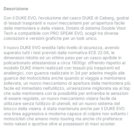
Descrizione
Con il DUKE EVO, l'evoluzione del casco DUKE di Caberg, godrai
di tessuti traspiranti e nuovi meccanismi per un'apertura facile
della mentoniera e della visiera. Dotato di sistema Double Visor
Tech e compatibile con PRO SPEAK EVO, scegli tra diverse
colorazioni e versioni grafiche per un look unico.
Il nuovo DUKE EVO eredita l’alto livello di sicurezza, avendo
superato tutti i test previsti dalla normativa ECE 22.06, le
dimensioni ridotte ed un ottimo peso per un casco apribile in
policarbonato attestandosi a circa 1600gr. offrendo rispetto al
modello DUKE interni realizzati con tessuti più traspiranti ed
anallergici, con guance realizzate in 3d per aderire meglio alle
guance del motociclista anche quando si viaggia a mentoniera
sollevata, un nuovo meccanismo di apertura della mentoniera più
facile ed immediato nell’utilizzo, un’aerazione migliorata sia al top
che sulla mentoniera con la possibilità per entrambe le aerazioni
di essere regolate, un nuovo meccanismo visiera facile da
utilizzare senza l’utilizzo di utensili, ed un nuovo sistema del
blocco della visiera. è stata mantenuta anche per il DUKE EVO
una linea aggressiva e moderna capace di colpire non soltanto i
motociclisti che amano moto touring ma anche chi preferisce
moto naked e sportive oltre ai possessori di maxi scooter.