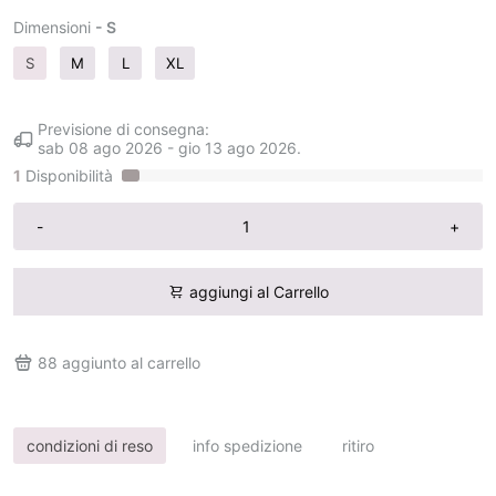
Dimensioni
- S
S
M
L
XL
Previsione di consegna:
sab 08 ago 2026
-
gio 13 ago 2026
.
1
Disponibilità
-
+
aggiungi al Carrello
88
aggiunto al carrello
condizioni di reso
info spedizione
ritiro