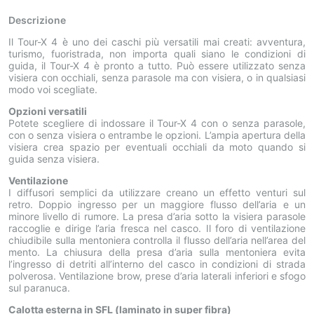
Descrizione
Il Tour-X 4 è uno dei caschi più versatili mai creati: avventura,
turismo, fuoristrada, non importa quali siano le condizioni di
guida, il Tour-X 4 è pronto a tutto. Può essere utilizzato senza
visiera con occhiali, senza parasole ma con visiera, o in qualsiasi
modo voi scegliate.
Opzioni versatili
Potete scegliere di indossare il Tour-X 4 con o senza parasole,
con o senza visiera o entrambe le opzioni. L’ampia apertura della
visiera crea spazio per eventuali occhiali da moto quando si
guida senza visiera.
Ventilazione
I diffusori semplici da utilizzare creano un effetto venturi sul
retro. Doppio ingresso per un maggiore flusso dell’aria e un
minore livello di rumore. La presa d’aria sotto la visiera parasole
raccoglie e dirige l’aria fresca nel casco. Il foro di ventilazione
chiudibile sulla mentoniera controlla il flusso dell’aria nell’area del
mento. La chiusura della presa d’aria sulla mentoniera evita
l’ingresso di detriti all’interno del casco in condizioni di strada
polverosa. Ventilazione brow, prese d’aria laterali inferiori e sfogo
sul paranuca.
Calotta esterna in SFL (laminato in super fibra)