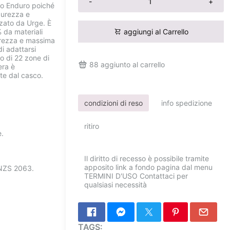
-
+
ano Enduro poiché
curezza e
izzato da Urge. È
 da materiali
aggiungi al Carrello
gerezza e massima
i adattarsi
to di 22 zone di
88
aggiunto al carrello
era è
te dal casco.
condizioni di reso
info spedizione
ritiro
e.
Il diritto di recesso è possibile tramite
apposito link a fondo pagina dal menu
 NZS 2063.
TERMINI D'USO Contattaci per
qualsiasi necessità
TAGS: