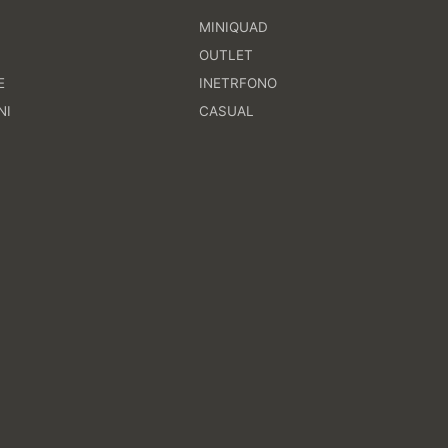
MINIQUAD
I
OUTLET
E
INETRFONO
NI
CASUAL