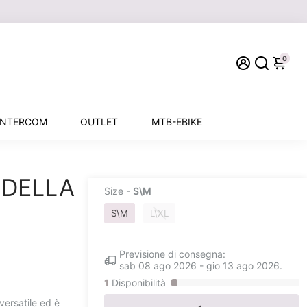
0
INTERCOM
OUTLET
MTB-EBIKE
 DELLA
Size
- S\M
S\M
L\XL
Previsione di consegna:
sab 08 ago 2026
-
gio 13 ago 2026
.
1
Disponibilità
ersatile ed è