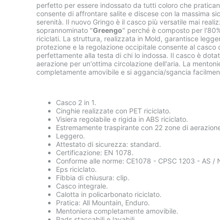
perfetto per essere indossato da tutti coloro che pratic
consente di affrontare salite e discese con la massima si
serenità. Il nuovo Gringo è il casco più versatile mai real
soprannominato "
Greengo
" perché è composto per l'80%
riciclati. La struttura, realizzata in Mold, garantisce leg
protezione e la regolazione occipitale consente al casco d
perfettamente alla testa di chi lo indossa. Il casco è dota
aerazione per un'ottima circolazione dell'aria. La mentoni
completamente amovibile e si aggancia/sgancia facilmen
Casco 2 in 1.
Cinghie realizzate con PET riciclato.
Visiera regolabile e rigida in ABS riciclato.
Estremamente traspirante con 22 zone di aerazion
Leggero.
Attestato di sicurezza: standard.
Certificazione: EN 1078.
Conforme alle norme: CE1078 - CPSC 1203 - AS /
Eps riciclato.
Fibbia di chiusura: clip.
Casco integrale.
Calotta in policarbonato riciclato.
Pratica: All Mountain, Enduro.
Mentoniera completamente amovibile.
Pads staccabili e lavabili.