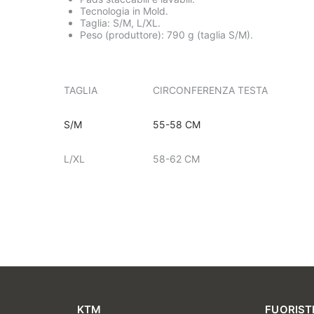
Tecnologia in Mold.
Taglia: S/M, L/XL.
Peso (produttore): 790 g (taglia S/M).
TAGLIA
CIRCONFERENZA TESTA
S/M
55-58 CM
L/XL
58-62 CM
KTM
FUORIST