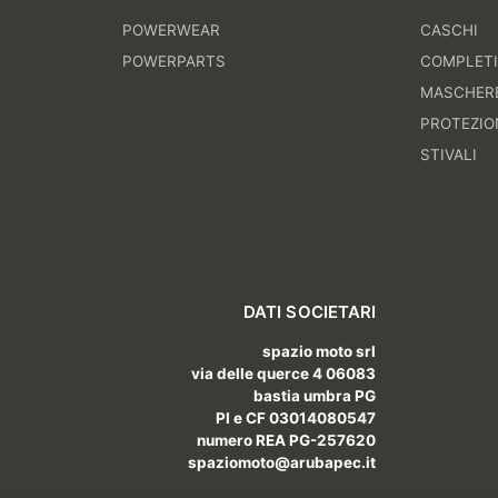
POWERWEAR
CASCHI
POWERPARTS
COMPLET
MASCHER
PROTEZIO
STIVALI
DATI SOCIETARI
spazio moto srl
via delle querce 4 06083
bastia umbra PG
PI e CF 03014080547
numero REA PG-257620
spaziomoto@arubapec.it