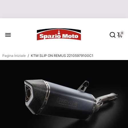
0
Pagina Iniziale
/
KTM SLIP ON REMUS 22105979100C1