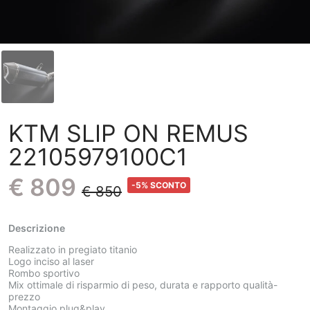
KTM SLIP ON REMUS
22105979100C1
€ 809
-5% SCONTO
€ 850
Descrizione
Realizzato in pregiato titanio
Logo inciso al laser
Rombo sportivo
Mix ottimale di risparmio di peso, durata e rapporto qualità-
prezzo
Montaggio plug&play