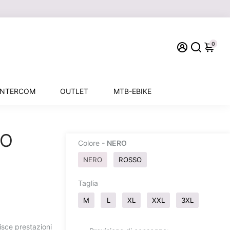
0
INTERCOM
OUTLET
MTB-EBIKE
LO
Colore
- NERO
NERO
ROSSO
Taglia
M
L
XL
XXL
3XL
isce prestazioni