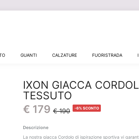
LE SPEDIZIONI DEGLI ORDINI
RIPARTONO IL 17 AGOSTO
NTO
GUANTI
CALZATURE
FUORISTRADA
IXON GIACCA CORDO
TESSUTO
€ 179
-6% SCONTO
€ 190
Descrizione
La nostra giacca Cordolo di ispirazione sportiva vi garant