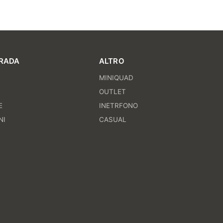
RADA
ALTRO
MINIQUAD
I
OUTLET
E
INETRFONO
NI
CASUAL