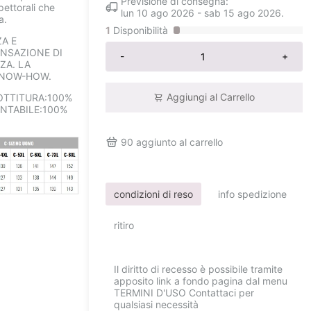
Previsione di consegna:
pettorali che
lun 10 ago 2026
-
sab 15 ago 2026
.
a.
1
Disponibilità
A E
ENSAZIONE DI
-
+
ZA. LA
 KNOW-HOW.
Aggiungi al Carrello
OTTITURA:100%
NTABILE:100%
90
aggiunto al carrello
condizioni di reso
info spedizione
ritiro
Il diritto di recesso è possibile tramite
apposito link a fondo pagina dal menu
TERMINI D'USO Contattaci per
qualsiasi necessità