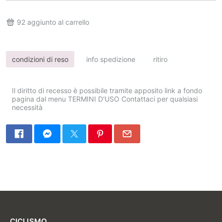
92
aggiunto al carrello
condizioni di reso
info spedizione
ritiro
Il diritto di recesso è possibile tramite apposito link a fondo
pagina dal menu TERMINI D'USO Contattaci per qualsiasi
necessità
CICLISMO