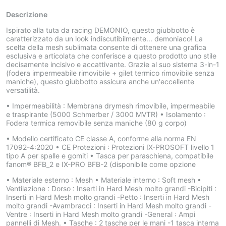
Descrizione
Ispirato alla tuta da racing DEMONIO, questo giubbotto è
caratterizzato da un look indiscutibilmente... demoniaco! La
scelta della mesh sublimata consente di ottenere una grafica
esclusiva e articolata che conferisce a questo prodotto uno stile
decisamente incisivo e accattivante. Grazie al suo sistema 3-in-1
(fodera impermeabile rimovibile + gilet termico rimovibile senza
maniche), questo giubbotto assicura anche un'eccellente
versatilità.
• Impermeabilità : Membrana drymesh rimovibile, impermeabile
e traspirante (5000 Schmerber / 3000 MVTR) • Isolamento :
Fodera termica removibile senza maniche (80 g corpo)
• Modello certificato CE classe A, conforme alla norma EN
17092-4:2020 • CE Protezioni : Protezioni IX-PROSOFT livello 1
tipo A per spalle e gomiti • Tasca per paraschiena, compatibile
fanom® BFB_2 e IX-PRO BFB-2 (disponibile come opzione
• Materiale esterno : Mesh • Materiale interno : Soft mesh •
Ventilazione : Dorso : Inserti in Hard Mesh molto grandi -Bicipiti :
Inserti in Hard Mesh molto grandi -Petto : Inserti in Hard Mesh
molto grandi -Avambracci : Inserti in Hard Mesh molto grandi -
Ventre : Inserti in Hard Mesh molto grandi -General : Ampi
pannelli di Mesh. • Tasche : 2 tasche per le mani -1 tasca interna