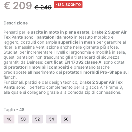
€ 209
-13% SCONTO
€ 240
Descrizione
Pensati per le
uscite in moto in piena estate
,
Drake 2 Super Air
Tex Pants
sono i
pantaloni da moto
in tessuto morbido e
leggero, costruiti con ampia
superficie in mesh
per garantire al
rider la massima ventilazione anche nelle giornate più afose.
Studiati per incrementare i livelli di ergonomia e mobilità in sella,
questi pantaloni non trascurano gli alti standard di sicurezza
garantiti da Dainese:
certificati EN 17092 classe A
, sono dotati
di
protettori rimovibili compositi
e presentano tasche
predisposte all’inserimento dei
protettori morbidi Pro-Shape
sui
fianchi.
Funzionali, pratici e dal design tecnico,
Drake 2 Super Air Tex
Pants
sono il perfetto complemento per la giacca Air Frame 3,
alla quale si collegano grazie alla comoda zip di connessione.
Taglia
- 48
48
50
52
54
56