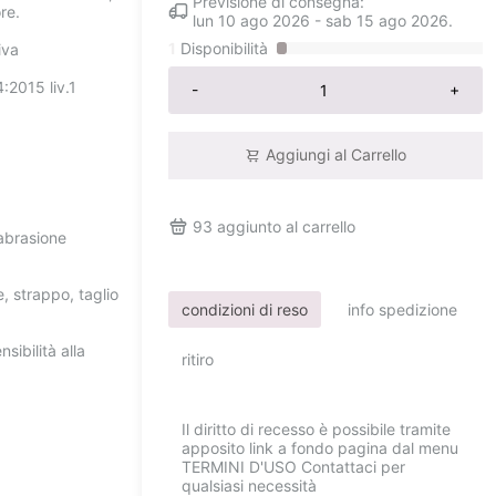
Previsione di consegna:
re.
lun 10 ago 2026
-
sab 15 ago 2026
.
1
Disponibilità
iva
:2015 liv.1
-
+
Aggiungi al Carrello
93
aggiunto al carrello
'abrasione
, strappo, taglio
condizioni di reso
info spedizione
sibilità alla
ritiro
Il diritto di recesso è possibile tramite
apposito link a fondo pagina dal menu
TERMINI D'USO Contattaci per
qualsiasi necessità