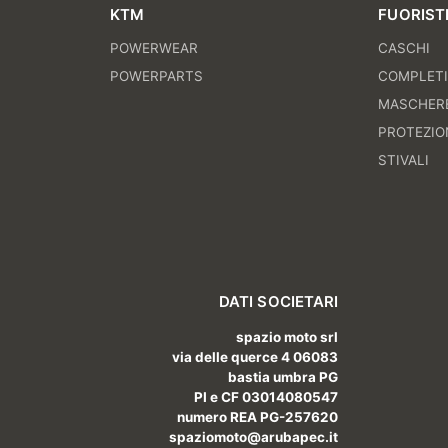
KTM
FUORIST
POWERWEAR
CASCHI
POWERPARTS
COMPLET
MASCHER
PROTEZIO
STIVALI
DATI SOCIETARI
spazio moto srl
via delle querce 4 06083
bastia umbra PG
PI e CF 03014080547
numero REA PG-257620
spaziomoto@arubapec.it