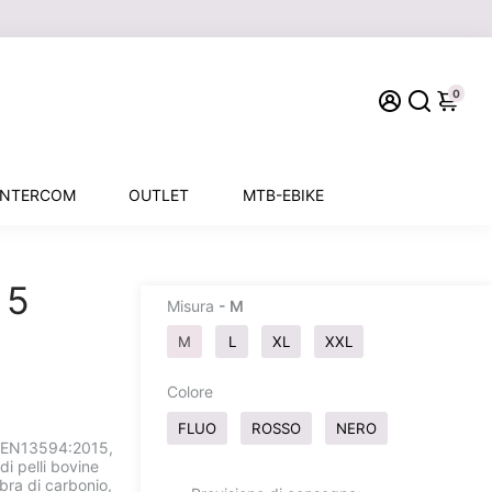
0
INTERCOM
OUTLET
MTB-EBIKE
 5
Misura
- M
M
L
XL
XXL
Colore
FLUO
ROSSO
NERO
ti EN13594:2015,
i pelli bovine
ibra di carbonio,