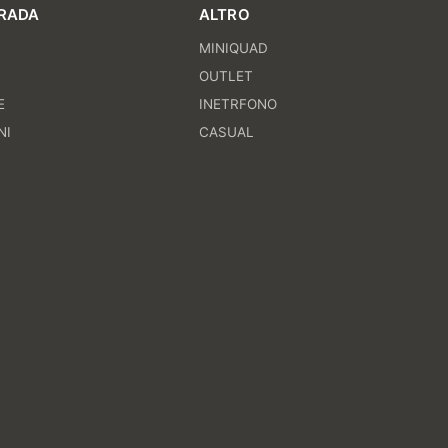
RADA
ALTRO
MINIQUAD
I
OUTLET
E
INETRFONO
NI
CASUAL